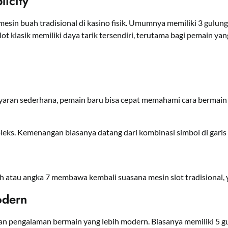
licity
ari mesin buah tradisional di kasino fisik. Umumnya memiliki 3 gulu
ot klasik memiliki daya tarik tersendiri, terutama bagi pemain y
aran sederhana, pemain baru bisa cepat memahami cara bermain 
ompleks. Kemenangan biasanya datang dari kombinasi simbol di gar
 atau angka 7 membawa kembali suasana mesin slot tradisional, 
odern
 pengalaman bermain yang lebih modern. Biasanya memiliki 5 gulu