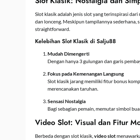
Slot Klasik: Nostalgia dan Simp
Slot klasik adalah jenis slot yang terinspirasi d
dan lonceng. Meskipun tampilannya sederhana, sl
straightforward.
Kelebihan Slot Klasik di Salju88
Mudah Dimengerti
Dengan hanya 3 gulungan dan garis pembay
Fokus pada Kemenangan Langsung
Slot klasik jarang memiliki fitur bonus k
merencanakan taruhan.
Sensasi Nostalgia
Bagi sebagian pemain, memutar simbol buah
Video Slot: Visual dan Fitur M
Berbeda dengan slot klasik,
video slot
menawarkan