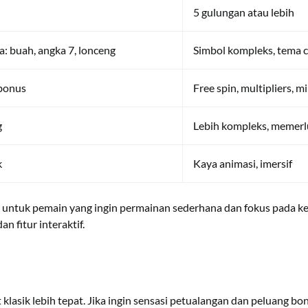
5 gulungan atau lebih
: buah, angka 7, lonceng
Simbol kompleks, tema c
 bonus
Free spin, multipliers, m
g
Lebih kompleks, memerlu
k
Kaya animasi, imersif
ocok untuk pemain yang ingin permainan sederhana dan fokus pada 
n fitur interaktif.
 klasik lebih tepat. Jika ingin sensasi petualangan dan peluang bonu