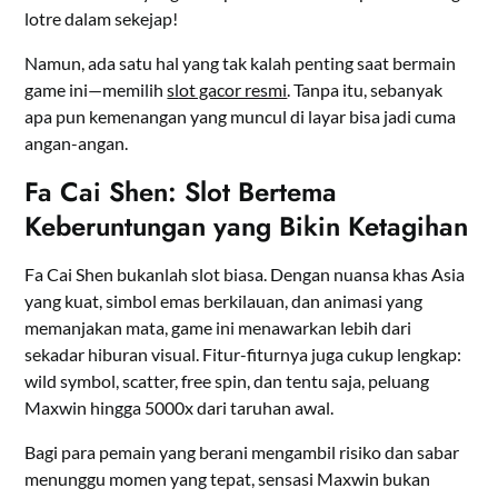
lotre dalam sekejap!
Namun, ada satu hal yang tak kalah penting saat bermain
game ini—memilih
slot gacor resmi
. Tanpa itu, sebanyak
apa pun kemenangan yang muncul di layar bisa jadi cuma
angan-angan.
Fa Cai Shen: Slot Bertema
Keberuntungan yang Bikin Ketagihan
Fa Cai Shen bukanlah slot biasa. Dengan nuansa khas Asia
yang kuat, simbol emas berkilauan, dan animasi yang
memanjakan mata, game ini menawarkan lebih dari
sekadar hiburan visual. Fitur-fiturnya juga cukup lengkap:
wild symbol, scatter, free spin, dan tentu saja, peluang
Maxwin hingga 5000x dari taruhan awal.
Bagi para pemain yang berani mengambil risiko dan sabar
menunggu momen yang tepat, sensasi Maxwin bukan