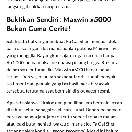
langsung dicairkan tanpa drama.
Buktikan Sendiri: Maxwin x5000
Bukan Cuma Cerita!
Salah satu hal yang membuat Fa Cai Shen menjadi idola
baru di kalangan slot mania adalah potensi Maxwin-nya
yang menggila. Bayangkan saja, dengan taruhan hanya
Rp1.000, pemain bisa membawa pulang hingga Rp5 juta
dalam satu putaran jika Maxwin x5000 benar-benar
terjadi. Dan ya, ini bukan sekadar teori—sudah banyak
testimoni dari pemain yang berhasil meraih Maxwin
tersebut, terutama saat bermain di slot gacor resmi.
Apa rahasianya? Timing dan pemilihan jam bermain kerap
disebut-sebut sebagai salah satu kunci. Beberapa pemain
percaya bahwa jam-jam tertentu seperti tengah malam
atau pagi buta menjadi waktu di mana slot Fa Cai Shen
sedang dalam kondisi “gacor-gacornya”. Meski ini belum