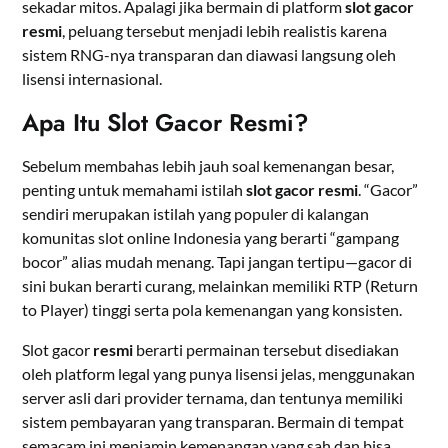
sekadar mitos. Apalagi jika bermain di platform
slot gacor
resmi
, peluang tersebut menjadi lebih realistis karena
sistem RNG-nya transparan dan diawasi langsung oleh
lisensi internasional.
Apa Itu Slot Gacor Resmi?
Sebelum membahas lebih jauh soal kemenangan besar,
penting untuk memahami istilah
slot gacor resmi
. “Gacor”
sendiri merupakan istilah yang populer di kalangan
komunitas slot online Indonesia yang berarti “gampang
bocor” alias mudah menang. Tapi jangan tertipu—gacor di
sini bukan berarti curang, melainkan memiliki RTP (Return
to Player) tinggi serta pola kemenangan yang konsisten.
Slot gacor
resmi
berarti permainan tersebut disediakan
oleh platform legal yang punya lisensi jelas, menggunakan
server asli dari provider ternama, dan tentunya memiliki
sistem pembayaran yang transparan. Bermain di tempat
semacam ini menjamin kemenangan yang sah dan bisa