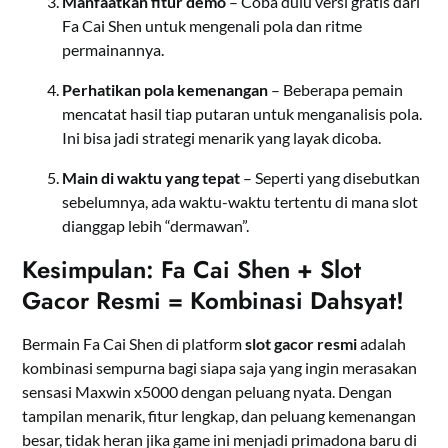
Manfaatkan fitur demo
– Coba dulu versi gratis dari
Fa Cai Shen untuk mengenali pola dan ritme
permainannya.
Perhatikan pola kemenangan
– Beberapa pemain
mencatat hasil tiap putaran untuk menganalisis pola.
Ini bisa jadi strategi menarik yang layak dicoba.
Main di waktu yang tepat
– Seperti yang disebutkan
sebelumnya, ada waktu-waktu tertentu di mana slot
dianggap lebih “dermawan”.
Kesimpulan: Fa Cai Shen + Slot
Gacor Resmi = Kombinasi Dahsyat!
Bermain Fa Cai Shen di platform
slot gacor resmi
adalah
kombinasi sempurna bagi siapa saja yang ingin merasakan
sensasi Maxwin x5000 dengan peluang nyata. Dengan
tampilan menarik, fitur lengkap, dan peluang kemenangan
besar, tidak heran jika game ini menjadi primadona baru di